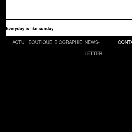
Everyday is like sunday
Aller
ACTU
BOUTIQUE
BIOGRAPHIE
NEWS-
CONT
au
LETTER
contenu