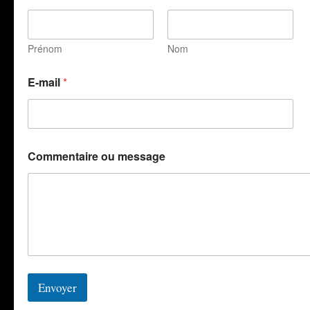
Prénom
Nom
N
E-mail
*
o
m
N
o
m
E
Commentaire ou message
-
m
a
i
l
Envoyer